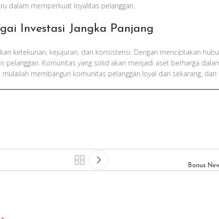
aru dalam memperkuat loyalitas pelanggan.
ai Investasi Jangka Panjang
n ketekunan, kejujuran, dan konsistensi. Dengan menciptakan hubu
n pelanggan. Komunitas yang solid akan menjadi aset berharga dalam
, mulailah membangun komunitas pelanggan loyal dari sekarang, dan
Bonus New