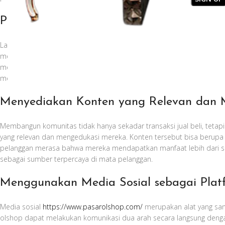
Pentingnya Membangun Hubungan Perso
Will be used in accordance wi
Langkah pertama dalam membangun komunitas pelanggan loyal adala
mendapatkan perhatian khusus dari pemilik olshop. Memberikan laya
mengingat nama pelanggan dan preferensi mereka dalam setiap inte
menjadi fondasi utama untuk membangun kepercayaan dan loyalitas 
Menyediakan Konten yang Relevan dan 
Membangun komunitas tidak hanya sekadar transaksi jual beli, tetap
yang relevan dan mengedukasi mereka. Konten tersebut bisa berupa tips
pelanggan merasa bahwa mereka mendapatkan manfaat lebih dari sek
sebagai sumber terpercaya di mata pelanggan.
Menggunakan Media Sosial sebagai Platf
Media sosial
https://www.pasarolshop.com/
merupakan alat yang sang
olshop dapat melakukan komunikasi dua arah secara langsung denga