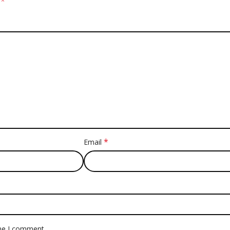
*
d
*
Email
ime I comment.