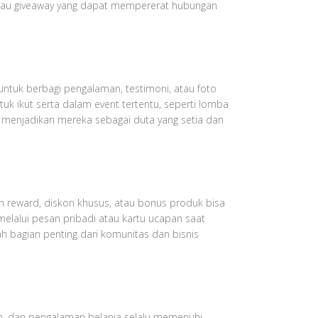
 atau giveaway yang dapat mempererat hubungan
ntuk berbagi pengalaman, testimoni, atau foto
k ikut serta dalam event tertentu, seperti lomba
k, menjadikan mereka sebagai duta yang setia dan
n reward, diskon khusus, atau bonus produk bisa
 melalui pesan pribadi atau kartu ucapan saat
bagian penting dari komunitas dan bisnis
n, dan pengalaman belanja selalu memenuhi