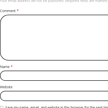
Your email address will not be published.
Required fields are marke
*
Comment
*
Name
Website
Save my name, email, and website in this browser for the next t