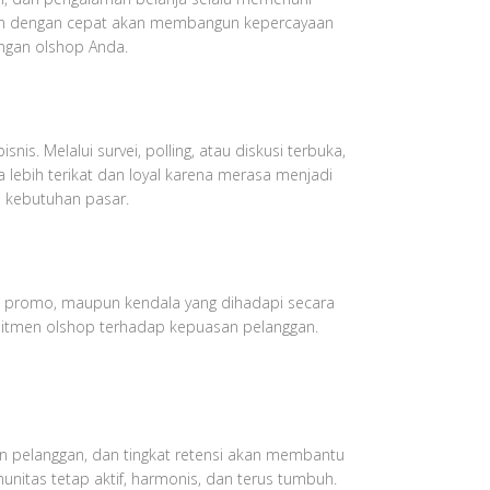
nggan dengan cepat akan membangun kepercayaan
ngan olshop Anda.
 Melalui survei, polling, atau diskusi terbuka,
 lebih terikat dan loyal karena merasa menjadi
n kebutuhan pasar.
n, promo, maupun kendala yang dihadapi secara
mitmen olshop terhadap kepuasan pelanggan.
an pelanggan, dan tingkat retensi akan membantu
unitas tetap aktif, harmonis, dan terus tumbuh.