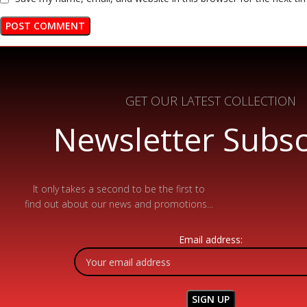
GET OUR LATEST COLLECTION
Newsletter Subsc
It only takes a second to be the first to
find out about our news and promotions...
Email address: